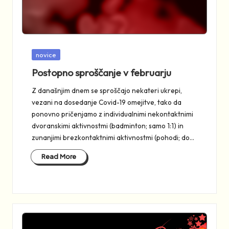
Posted
novice
in
Postopno sproščanje v februarju
Z današnjim dnem se sproščajo nekateri ukrepi,
vezani na dosedanje Covid-19 omejitve, tako da
ponovno pričenjamo z individualnimi nekontaktnimi
dvoranskimi aktivnostmi (badminton; samo 1:1) in
zunanjimi brezkontaktnimi aktivnostmi (pohodi; do…
Read More