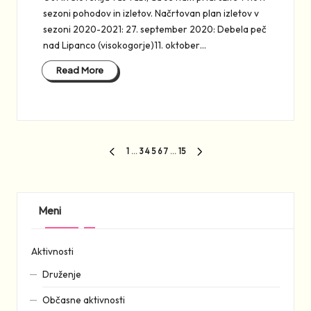
sezoni pohodov in izletov. Načrtovan plan izletov v
sezoni 2020-2021: 27. september 2020: Debela peč
nad Lipanco (visokogorje)11. oktober…
Read More
Številčenje
1
…
3
4
5
6
7
…
15
PREVIOUS
NEXT
prispevkov
PAGE
PAGE
Meni
Aktivnosti
Druženje
Občasne aktivnosti