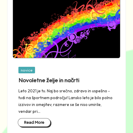
Posted
novice
in
Novoletne želje in načrti
Leto 2021 je tu. Naj bo srečno, zdravo in uspešno -
tudi na športnem področju! Lansko leto je bilo polno
izzivov in omejitev, razmere se še niso umirile,
vendar pri…
Read More