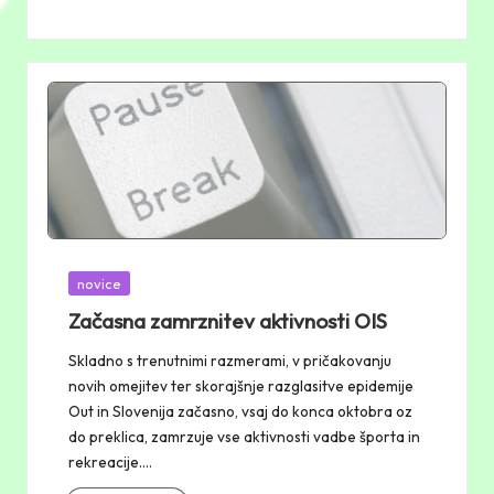
Posted
novice
in
Začasna zamrznitev aktivnosti OIS
Skladno s trenutnimi razmerami, v pričakovanju
novih omejitev ter skorajšnje razglasitve epidemije
Out in Slovenija začasno, vsaj do konca oktobra oz
do preklica, zamrzuje vse aktivnosti vadbe športa in
rekreacije.…