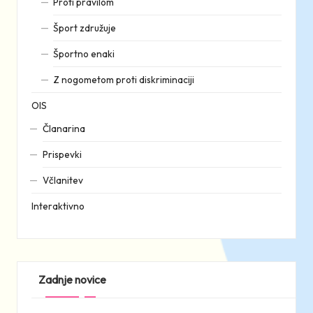
Proti pravilom
Šport združuje
Športno enaki
Z nogometom proti diskriminaciji
OIS
Članarina
Prispevki
Včlanitev
Interaktivno
Zadnje novice