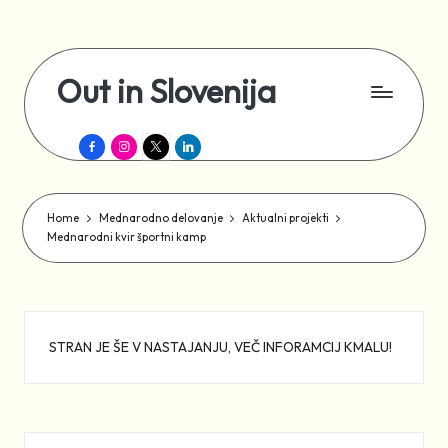
Skip
to
Out in Slovenija
content
Šport,
Facebook
Instagram
X
LinkedIn
rekreacija
in
druženje
za
Home
Mednarodno delovanje
Aktualni projekti
LGBTIQ+
Mednarodni kvir športni kamp
STRAN JE ŠE V NASTAJANJU, VEČ INFORAMCIJ KMALU!