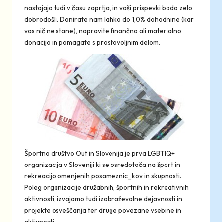
nastajajo tudi v času zaprtja, in vaši prispevki bodo zelo
dobrodošli.
Donirate nam lahko do 1,0% dohodnine (kar
vas nič ne stane), napravite finančno ali materialno
donacijo in pomagate s prostovoljnim delom
.
Športno društvo Out in Slovenija je prva LGBTIQ+
organizacija v Sloveniji ki se osredotoča na šport in
rekreacijo omenjenih posameznic_kov in skupnosti.
Poleg organizacije družabnih, športnih in rekreativnih
aktivnosti, izvajamo tudi izobraževalne dejavnosti in
projekte osveščanja ter druge povezane vsebine in
aktivnosti.