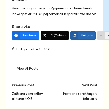
Hvala za podporo in pomoč; upamo da se bomo kmalu
lahko spet družili, skupaj rekreirali in športali! Vse dobro!
Share via:
Facebook
X (Twitter)
LinkedIn
Last updated on 4. 1. 2021
View All Posts
Post
Previous Post
Next Post
navigation
Začasna zamrznitev
Postopno sproščanje v
aktivnosti OIS
februarju