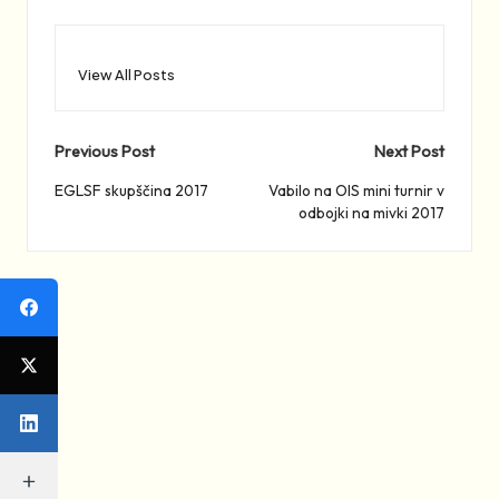
View All Posts
Post
Previous Post
Next Post
navigation
EGLSF skupščina 2017
Vabilo na OIS mini turnir v
odbojki na mivki 2017