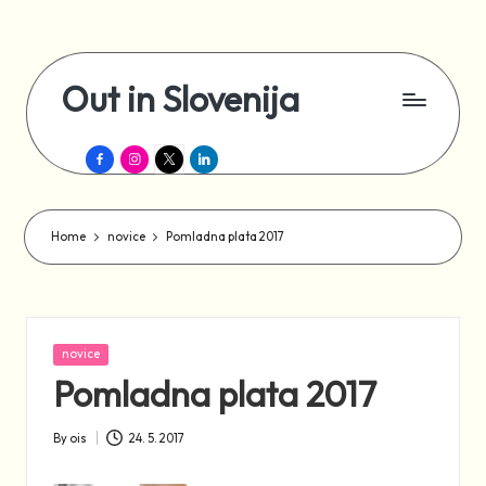
Skip
to
Out in Slovenija
content
Šport,
Facebook
Instagram
X
LinkedIn
rekreacija
in
druženje
za
Home
novice
Pomladna plata 2017
LGBTIQ+
Posted
novice
in
Pomladna plata 2017
By
ois
24. 5. 2017
Posted
by