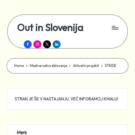
Skip
to
Out in Slovenija
content
Šport,
Facebook
Instagram
X
LinkedIn
rekreacija
in
druženje
za
Home
Mednarodno delovanje
Aktualni projekti
STRIDE
LGBTIQ+
STRAN JE ŠE V NASTAJANJU, VEČ INFORAMCIJ KMALU!
Meni