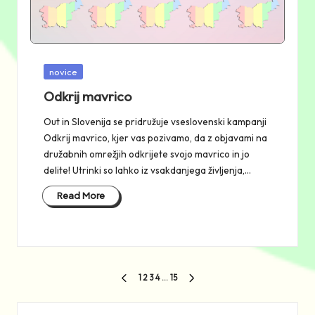
Posted
novice
in
Odkrij mavrico
Out in Slovenija se pridružuje vseslovenski kampanji
Odkrij mavrico, kjer vas pozivamo, da z objavami na
družabnih omrežjih odkrijete svojo mavrico in jo
delite! Utrinki so lahko iz vsakdanjega življenja,…
Read More
Številčenje
1
2
3
4
…
15
PREVIOUS
NEXT
prispevkov
PAGE
PAGE