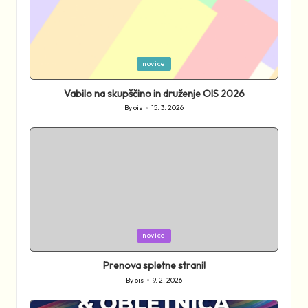
Posted
novice
in
Vabilo na skupščino in druženje OIS 2026
By
ois
15. 3. 2026
Posted
by
Posted
novice
in
Prenova spletne strani!
By
ois
9. 2. 2026
Posted
by