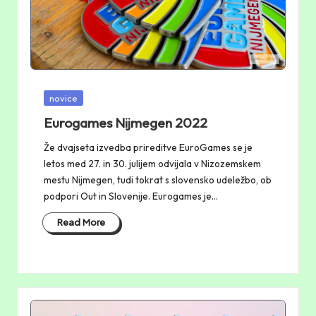
Posted
novice
in
Eurogames Nijmegen 2022
Že dvajseta izvedba prireditve EuroGames se je
letos med 27. in 30. julijem odvijala v Nizozemskem
mestu Nijmegen, tudi tokrat s slovensko udeležbo, ob
podpori Out in Slovenije. Eurogames je…
Read More