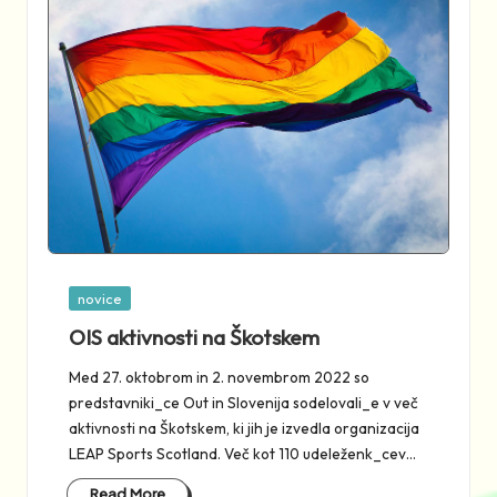
Posted
novice
in
OIS aktivnosti na Škotskem
Med 27. oktobrom in 2. novembrom 2022 so
predstavniki_ce Out in Slovenija sodelovali_e v več
aktivnosti na Škotskem, ki jih je izvedla organizacija
LEAP Sports Scotland. Več kot 110 udeleženk_cev…
Read More