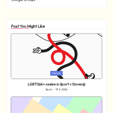
Post You Might Like
Posted
novice
in
LGBTQIA+ osebe in šport v Sloveniji
By
ois
13. 5. 2026
Posted
by